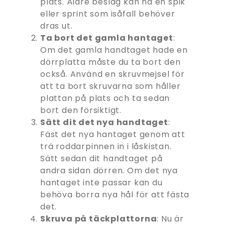
plats. Äldre beslag kan ha en spik
eller sprint som isåfall behöver
dras ut.
Ta bort det gamla hantaget
:
Om det gamla handtaget hade en
dörrplatta måste du ta bort den
också. Använd en skruvmejsel för
att ta bort skruvarna som håller
plattan på plats och ta sedan
bort den försiktigt.
Sätt dit det nya handtaget
:
Fäst det nya hantaget genom att
trä roddarpinnen in i låskistan.
Sätt sedan dit handtaget på
andra sidan dörren. Om det nya
hantaget inte passar kan du
behöva borra nya hål för att fästa
det.
Skruva på täckplattorna
: Nu är